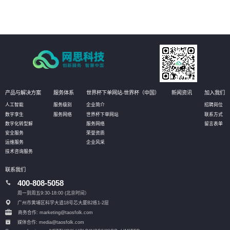
产品与解决方案
服务体系
世界杯下单网站-世界杯（中国）
新闻资讯
加入我们
人工智能
服务级别
企业简介
招聘岗位
数字孪生
服务网络
世界杯下单网站
联系方式
数字化转型解
服务网络
留言表单
安全服务
荣誉资质
运维服务
企业风采
技术咨询服务
联系我们
400-808-5058
周一到周五9:30-18:00 (北京时间）
广州市黄埔区科学大道18号芯大厦B2栋1-2层
商务合作: marketing@taosfolk.com
媒体合作: media@taosfolk.com