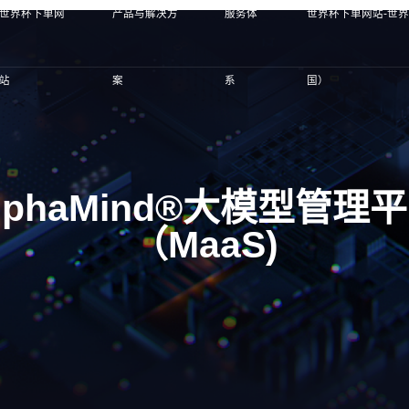
世界杯下单网
产品与解决方
服务体
世界杯下单网站-世
站
案
系
国）
lphaMind®大模型管理
（MaaS)