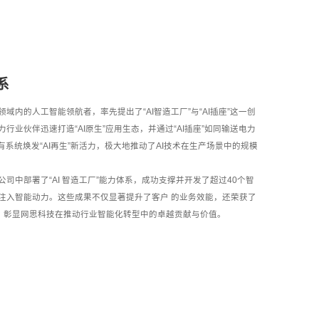
系
域内的人工智能领航者，率先提出了“AI智造工厂”与“AI插座”这一创
行业伙伴迅速打造“AI原生”应用生态，并通过“AI插座”如同输送电力
有系统焕发“AI再生”新活力，极大地推动了AI技术在生产场景中的规模
公司中
部署了“AI 智造工厂”能力体系，成功支撑并开发了超过40个智
注入智能动力。这些成果不仅显著提升了客户 的业务效能，还荣获了
”，彰显网思科技在推动行业智能化转型中的卓越贡献与价值。