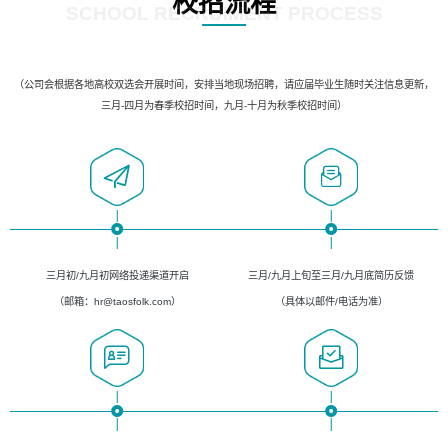
校招流程
SCHOOL RECRUIMENT PROCESS
（公司会根据各地高校双选会开展时间，安排当地现场招聘，请应届毕业生随时关注信息更新，
三月-四月为春季校招时间，九月-十月为秋季校招时间）
三月初/九月初网络投递渠道开启
三月/九月上旬至三月/九月底简历反馈
（邮箱：hr@taosfolk.com）
（具体以邮件/电话为准）