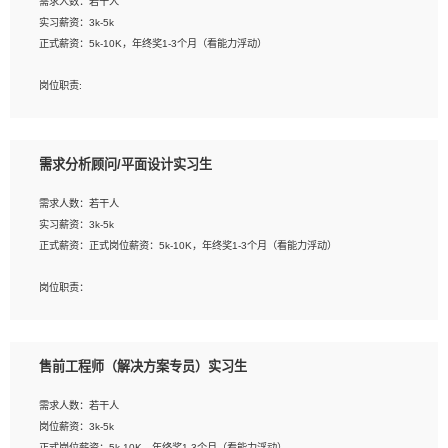
需求人数：若干人
1. 熟悉 Javascript, CSS, HTML, Vue, Git;
实习薪资：3k-5k
2. 熟悉前端常用框架, 能独立完成设计给予的 UI 效果;
正式薪资：5k-10K，年终奖1-3个月（看能力浮动）
3. 有良好的代码习惯, 低级错误出现频率低;
4. 具备优秀的沟通和协调能力，能承受比较大的工作压力;
岗位职责:
5. 自我驱动力强, 能自主学习新知识新技术, 并具有较强的自学能力;
1. 为企业客户提供软件技术服务。包括安装、升级、配置、调优、故障诊断等工
6. 了解前端设计及后端开发, 可快速和同事对接工作;
作；
7. 了解或熟悉 WebGL 及相关框架优先。
2. 在此基础上，并能为客户提供客户化技术支持方案，提升软件使用效率与价值。
需求分析顾问/平面设计实习生
任职要求:
需求人数：若干人
1. 计算机专业相关背景；
实习薪资：3k-5k
2. 自我学习和动手能力强，对操作系统、数据库有一定基础和兴趣；
正式薪资：正式岗位薪资：5k-10K，年终奖1-3个月（看能力浮动）
3.沟通能力强、有基础客户服务意识。
岗位职责：
1、 沟通客户需求，分析其实施的可行性，辅助项目经理完成展示策划、设计；
2、 把握设计时间节点，控制设计进度，完成展示设计任务；
3、配合平面设计师完成项目最终的整体汇报方案；参与项目例会，项目完工总结报
售前工程师（解决方案专员）实习生
告，设计项目文件管理和资料库维护；
4、 创新设计表现形式，优化流程、提高设计工作效率；
需求人数：若干人
5、 设计内容包括但不限于：展厅/博物馆/展馆的规划与空间设计，人机界面设计，
岗位薪资：3k-5k
标志及吉祥物设计，效果图后期处理等。
正式岗位薪资：5k-10K，年终奖1-3个月（看能力浮动）