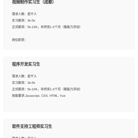
视频制作实习生（成都）
告，设计项目文件管理和资料库维护；
4、 创新设计表现形式，优化流程、提高设计工作效率；
需求人数：若干人
5、 设计内容包括但不限于：展厅/博物馆/展馆的规划与空间设计，人机界面设计，
实习薪资：3k-5k
标志及吉祥物设计，效果图后期处理等。
正式薪资：5k-10K，年终奖1-3个月（看能力浮动）
岗位要求：
岗位职责：
1、艺术设计类相关专业；
1、各类企业宣传片视频的剪辑和片头片尾包装；
2、热爱展览展示设计工作，熟悉行业动向，设计专业知识和产品专业知识；
2、广告片的后期剪辑与整体特效合成；
3、具有良好的人际沟通、准确判断客户需求并执行的能力、较强的团队合作能力和
3、特效及动画制作并了解后期合成软件。
服务意识。
程序开发实习生
岗位要求：
需求人数：若干人
1、热爱影视，责任心强，有强烈的兴趣和后期制作的主观能动性；
实习薪资：3k-5k
2、熟练使用After Effect、Photo Shop、熟练掌握视频剪辑和特效包装软件；
正式薪资：5k-10K，年终奖1-3个月（看能力浮动）
3、能对影片后期进行整体调色控制，具备一定审美感；
技能要求:Javascript, CSS, HTML, Vue
4、在剪辑上会思考，有一定编导思维；
5、踏实， 勤奋，愿意在工作中不断学习，提高自我；
工作职责：
6、能与同事友好相处。
1. 负责公司的前端项目的开发;
2. 负责公司已有项目的维护及迭代;
软件支持工程师实习生
工作要求: