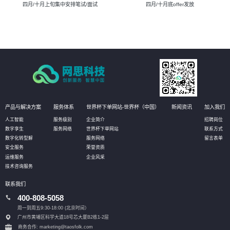
四月/十月上旬集中安排笔试/面试
四月/十月底offer发放
产品与解决方案
服务体系
世界杯下单网站-世界杯（中国）
新闻资讯
加入我们
人工智能
服务级别
企业简介
招聘岗位
数字孪生
服务网络
世界杯下单网站
联系方式
数字化转型解
服务网络
留言表单
安全服务
荣誉资质
运维服务
企业风采
技术咨询服务
联系我们
400-808-5058
周一到周五9:30-18:00 (北京时间）
广州市黄埔区科学大道18号芯大厦B2栋1-2层
商务合作: marketing@taosfolk.com