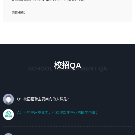
岗位要求：
岗位职责：
1、艺术设计类相关专业；（其中需求分析顾问不限专业）
1、完成主要工作：项目解决方案策划与编写，项目投标方案编写、项目申报方案编
2、热爱展览展示设计工作，熟悉行业动向，设计专业知识和产品专业知识；
写；
3、具有良好的人际沟通、准确判断客户需求并执行的能力、较强的团队合作能力和
2、人才队伍建设：完善SPL人才沉淀，积聚力量，为公司各省项目打单提供全面支
服务意识。
撑。
任职要求：
1. 熟悉 Javascript, CSS, HTML, Vue, Git;
校招QA
2. 熟悉 前端常用框架, 能独立完成设计给予的 UI 效果;
SCHOOL RECRUITMENT QA
3. 有良好的代码习惯, 低级错误出现频率低;
4. 具备优秀的沟通和协调能力，能承受比较大的工作压力;
5. 自我驱动力强, 能自主学习新知识新技术, 并具有较强的自学能力;
6. 了解前端设计及后端开发, 可快速和同事对接工作;
7. 了解或熟悉 WebGL 及相关框架优先。
Q：校园招聘主要面向的人群是？
（岗位人员专职于行业应用解决方案、项目申报方案、投标方案的策划编写）
A：当年应届毕业生，也欢迎次年毕业的同学申请；