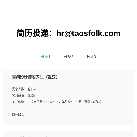
简历投递：hr@taosfolk.com
分类1
分类2
分类3
空间设计师实习生（武汉）
需求人数：若干人
实习薪资：3k-5k
正式薪资：正式岗位薪资：5k-10K，年终奖1-3个月（看能力浮动）
岗位职责：
1、 沟通客户需求，分析其实施的可行性，辅助项目经理完成展示策划、设计；
2、 把握设计时间节点，控制设计进度，完成展示设计任务；
3、配合平面设计师完成项目最终的整体汇报方案；参与项目例会，项目完工总结报