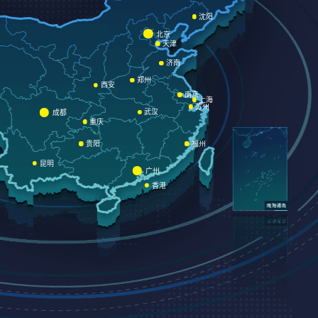
沈阳
北京
天津
济南
郑州
西安
南京
上海
苏州
武汉
成都
重庆
贵阳
福州
昆明
广州
香港