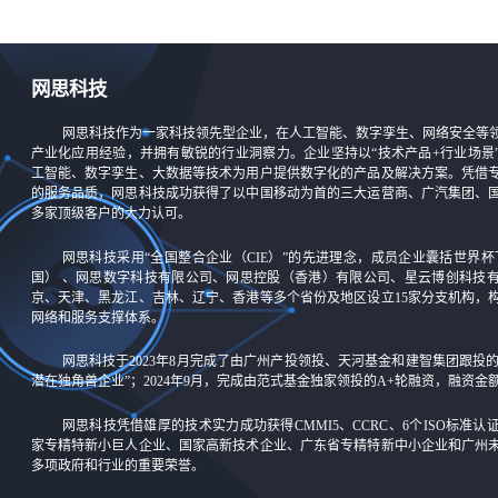
网思科技
网思科技作为一家科技领先型企业，在人工智能、数字孪生、网络安全等
产业化应用经验，并拥有敏锐的行业洞察力。企业坚持以“技术产品+行业场景
工智能、数字孪生、大数据等技术为用户提供数字化的产品及解决方案。凭借
的服务品质，网思科技成功获得了以中国移动为首的三大运营商、广汽集团、
多家顶级客户的大力认可。
网思科技采用“全国整合企业（CIE）”的先进理念，成员企业囊括世界杯
国） 、网思数字科技有限公司、网思控股（香港）有限公司、星云博创科技
京、天津、黑龙江、吉林、辽宁、香港等多个省份及地区设立15家分支机构，
网络和服务支撑体系。
网思科技于2023年8月完成了由广州产投领投、天河基金和建智集团跟投
潜在独角兽企业”；2024年9月，完成由范式基金独家领投的A+轮融资，融资
网思科技凭借雄厚的技术实力成功获得CMMI5、CCRC、6个ISO标准
家专精特新小巨人企业、国家高新技术企业、广东省专精特新中小企业和广州
多项政府和行业的重要荣誉。