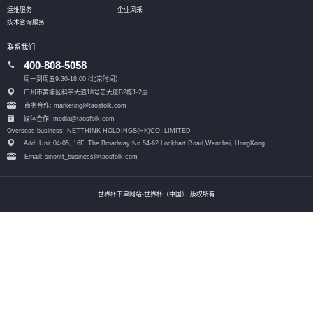
运维服务
企业风采
技术咨询服务
联系我们
400-808-5058
周一到周五9:30-18:00 (北京时间）
广州市黄埔区科学大道18号芯大厦B2栋1-2层
商务合作: marketing@taosfolk.com
媒体合作: media@taosfolk.com
Overseas business: NETTHINK HOLDINGS(HK)CO.,LIMITED
Add: Unit 04-05, 16F, The Broadway No.54-62 Lockhart Road,
Wanchai, HongKong
Email: sinontt_business@taosfolk.com
世界杯下单网站-世界杯（中国） 版权所有