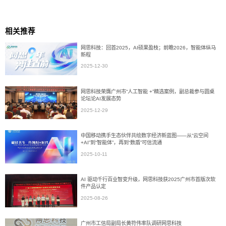
相关推荐
网思科技：回首2025，AI硕果盈枝；前瞻2026，智能体纵马
新程
2025-12-30
网思科技荣膺广州市“人工智能 +”精选案例，副总裁参与圆桌
论坛论AI发展态势
2025-12-29
中国移动携手生态伙伴共绘数字经济新蓝图——从“云空间
+AI”到“智能体”，再到“数盾”可信流通
2025-10-11
AI 驱动千行百业智变升级，网思科技获2025广州市首版次软
件产品认定
2025-08-26
广州市工信局副局长黄符伟率队调研网思科技