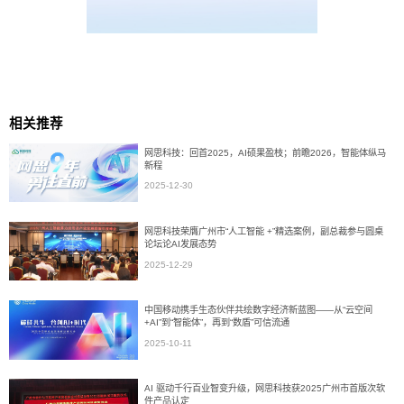
相关推荐
网思科技：回首2025，AI硕果盈枝；前瞻2026，智能体纵马
新程
2025-12-30
网思科技荣膺广州市“人工智能 +”精选案例，副总裁参与圆桌
论坛论AI发展态势
2025-12-29
中国移动携手生态伙伴共绘数字经济新蓝图——从“云空间
+AI”到“智能体”，再到“数盾”可信流通
2025-10-11
AI 驱动千行百业智变升级，网思科技获2025广州市首版次软
件产品认定